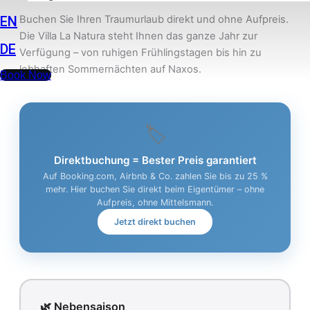
EN
Buchen Sie Ihren Traumurlaub direkt und ohne Aufpreis.
Die Villa La Natura steht Ihnen das ganze Jahr zur
DE
Verfügung – von ruhigen Frühlingstagen bis hin zu
lebhaften Sommernächten auf Naxos.
Book Now
🏷️
Direktbuchung = Bester Preis garantiert
Auf Booking.com, Airbnb & Co. zahlen Sie bis zu 25 %
mehr. Hier buchen Sie direkt beim Eigentümer – ohne
Aufpreis, ohne Mittelsmann.
Jetzt direkt buchen
🌿 Nebensaison