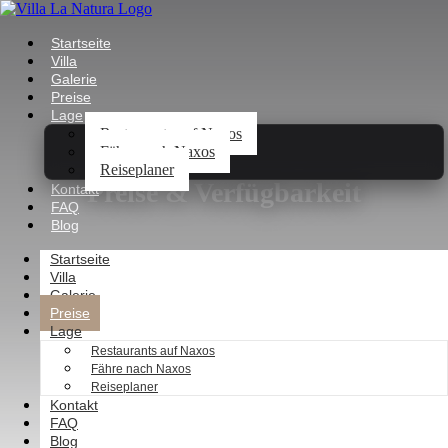
Startseite
Villa
Galerie
Preise
Lage
Restaurants auf Naxos
Fähre nach Naxos
Reiseplaner
Preise & Verfügbarkeit
Kontakt
FAQ
Blog
Villa La Natura · Naxos, Griechenland
Startseite
Villa
Galerie
Preise
Lage
Restaurants auf Naxos
Fähre nach Naxos
Reiseplaner
Kontakt
FAQ
Blog