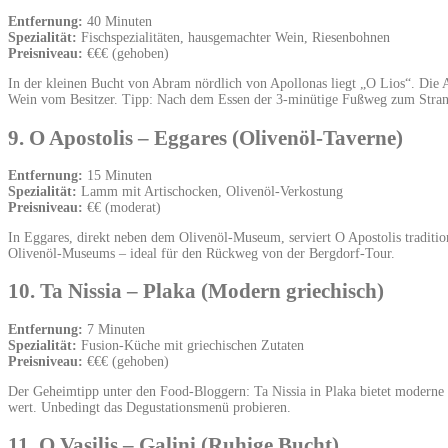
Entfernung:
40 Minuten
Spezialität:
Fischspezialitäten, hausgemachter Wein, Riesenbohnen
Preisniveau:
€€€ (gehoben)
In der kleinen Bucht von Abram nördlich von Apollonas liegt „O Lios“. Die 
Wein vom Besitzer. Tipp: Nach dem Essen der 3-minütige Fußweg zum Stra
9. O Apostolis – Eggares (Olivenöl-Taverne)
Entfernung:
15 Minuten
Spezialität:
Lamm mit Artischocken, Olivenöl-Verkostung
Preisniveau:
€€ (moderat)
In Eggares, direkt neben dem Olivenöl-Museum, serviert O Apostolis tradit
Olivenöl-Museums – ideal für den Rückweg von der Bergdorf-Tour.
10. Ta Nissia – Plaka (Modern griechisch)
Entfernung:
7 Minuten
Spezialität:
Fusion-Küche mit griechischen Zutaten
Preisniveau:
€€€ (gehoben)
Der Geheimtipp unter den Food-Bloggern: Ta Nissia in Plaka bietet moderne g
wert. Unbedingt das Degustationsmenü probieren.
11. O Vasilis – Galini (Ruhige Bucht)