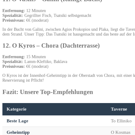
Entfernung:
12 Minuten
Spezialität:
Gegrillter Fisch, Tsatsiki selbstgemacht
Preisniveau:
€€ (moderat)
In der Bucht von Galini, zwischen Agios Prokopios und Plaka, liegt die Tavern
dem Strand. Unser Tipp: Das Tsatsiki ist hausgemacht und das beste auf der I
12. O Kyros – Chora (Dachterrasse)
Entfernung:
15 Minuten
Spezialität:
Lamm-Kleftiko, Baklava
Preisniveau:
€€ (moderat)
O Kyros ist der Innenhof-Geheimtipp in der Oberstadt von Chora, mit einer k
Reservierung ist Pflicht!
Fazit: Unsere Top-Empfehlungen
Kategorie
Taverne
Beste Lage
To Elliniko
Geheimtipp
O Kosmas