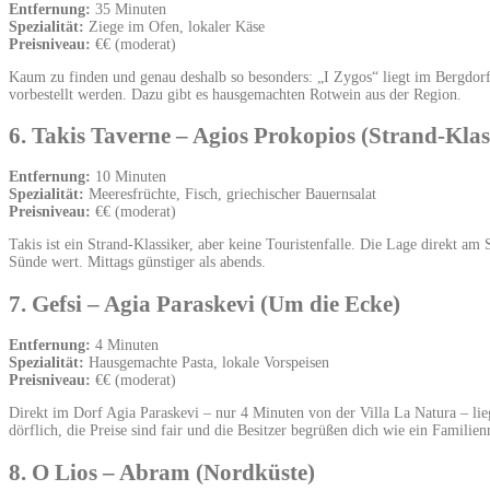
Entfernung:
35 Minuten
Spezialität:
Ziege im Ofen, lokaler Käse
Preisniveau:
€€ (moderat)
Kaum zu finden und genau deshalb so besonders: „I Zygos“ liegt im Bergdorf
vorbestellt werden. Dazu gibt es hausgemachten Rotwein aus der Region.
6. Takis Taverne – Agios Prokopios (Strand-Klas
Entfernung:
10 Minuten
Spezialität:
Meeresfrüchte, Fisch, griechischer Bauernsalat
Preisniveau:
€€ (moderat)
Takis ist ein Strand-Klassiker, aber keine Touristenfalle. Die Lage direkt am
Sünde wert. Mittags günstiger als abends.
7. Gefsi – Agia Paraskevi (Um die Ecke)
Entfernung:
4 Minuten
Spezialität:
Hausgemachte Pasta, lokale Vorspeisen
Preisniveau:
€€ (moderat)
Direkt im Dorf Agia Paraskevi – nur 4 Minuten von der Villa La Natura – lieg
dörflich, die Preise sind fair und die Besitzer begrüßen dich wie ein Familien
8. O Lios – Abram (Nordküste)