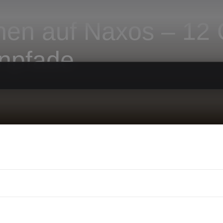
nen auf Naxos – 12
enpfade
rnen auf Naxos – 
stenpfade