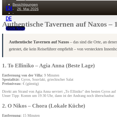
Besichtigungen
EN
26. Mai 2026
-
-
DE
Authentische Tavernen auf Naxos – 1
Book Now
Authentische Tavernen auf Naxos
– das sind die Orte, an den
getestet, die kein Reiseführer empfiehlt – von versteckten Innen
1. To Elliniko – Agia Anna (Beste Lage)
Entfernung von der Villa:
9 Minuten
Spezialität:
Gyros, Souvlaki, griechischer Salat
Preisniveau:
€ (günstig)
Direkt am Strand von Agia Anna serviert „To Elliniko“ den besten Gyros auf Na
Unser Tipp: Komm um 19:30 Uhr, dann ist der Andrang noch überschaubar.
2. O Nikos – Chora (Lokale Küche)
Entfernung:
15 Minuten