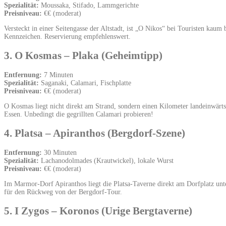
Spezialität:
Moussaka, Stifado, Lammgerichte
Preisniveau:
€€ (moderat)
Versteckt in einer Seitengasse der Altstadt, ist „O Nikos“ bei Touristen kaum
Kennzeichen. Reservierung empfehlenswert.
3. O Kosmas – Plaka (Geheimtipp)
Entfernung:
7 Minuten
Spezialität:
Saganaki, Calamari, Fischplatte
Preisniveau:
€€ (moderat)
O Kosmas liegt nicht direkt am Strand, sondern einen Kilometer landeinwärt
Essen. Unbedingt die gegrillten Calamari probieren!
4. Platsa – Apiranthos (Bergdorf-Szene)
Entfernung:
30 Minuten
Spezialität:
Lachanodolmades (Krautwickel), lokale Wurst
Preisniveau:
€€ (moderat)
Im Marmor-Dorf Apiranthos liegt die Platsa-Taverne direkt am Dorfplatz unte
für den Rückweg von der Bergdorf-Tour.
5. I Zygos – Koronos (Urige Bergtaverne)