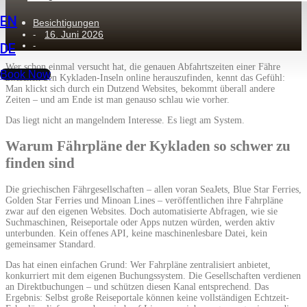
EN
Besichtigungen
16. Juni 2026
-
-
DE
Wer schon einmal versucht hat, die genauen Abfahrtszeiten einer Fähre
Book Now
zwischen den Kykladen-Inseln online herauszufinden, kennt das Gefühl:
Man klickt sich durch ein Dutzend Websites, bekommt überall andere
Zeiten – und am Ende ist man genauso schlau wie vorher.
Das liegt nicht an mangelndem Interesse. Es liegt am System.
Warum Fährpläne der Kykladen so schwer zu
finden sind
Die griechischen Fährgesellschaften – allen voran SeaJets, Blue Star Ferries,
Golden Star Ferries und Minoan Lines – veröffentlichen ihre Fahrpläne
zwar auf den eigenen Websites. Doch automatisierte Abfragen, wie sie
Suchmaschinen, Reiseportale oder Apps nutzen würden, werden aktiv
unterbunden. Kein offenes API, keine maschinenlesbare Datei, kein
gemeinsamer Standard.
Das hat einen einfachen Grund: Wer Fahrpläne zentralisiert anbietet,
konkurriert mit dem eigenen Buchungssystem. Die Gesellschaften verdienen
an Direktbuchungen – und schützen diesen Kanal entsprechend. Das
Ergebnis: Selbst große Reiseportale können keine vollständigen Echtzeit-