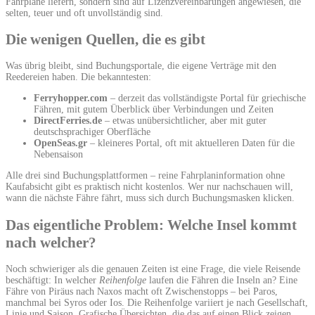
Fahrpläne liefern, sondern sind auf Lizenzvereinbarungen angewiesen, die
selten, teuer und oft unvollständig sind.
Die wenigen Quellen, die es gibt
Was übrig bleibt, sind Buchungsportale, die eigene Verträge mit den
Reedereien haben. Die bekanntesten:
Ferryhopper.com
– derzeit das vollständigste Portal für griechische
Fähren, mit gutem Überblick über Verbindungen und Zeiten
DirectFerries.de
– etwas unübersichtlicher, aber mit guter
deutschsprachiger Oberfläche
OpenSeas.gr
– kleineres Portal, oft mit aktuelleren Daten für die
Nebensaison
Alle drei sind Buchungsplattformen – reine Fahrplaninformation ohne
Kaufabsicht gibt es praktisch nicht kostenlos. Wer nur nachschauen will,
wann die nächste Fähre fährt, muss sich durch Buchungsmasken klicken.
Das eigentliche Problem: Welche Insel kommt
nach welcher?
Noch schwieriger als die genauen Zeiten ist eine Frage, die viele Reisende
beschäftigt: In welcher
Reihenfolge
laufen die Fähren die Inseln an? Eine
Fähre von Piräus nach Naxos macht oft Zwischenstopps – bei Paros,
manchmal bei Syros oder Ios. Die Reihenfolge variiert je nach Gesellschaft,
Linie und Saison. Grafische Übersichten, die das auf einen Blick zeigen,