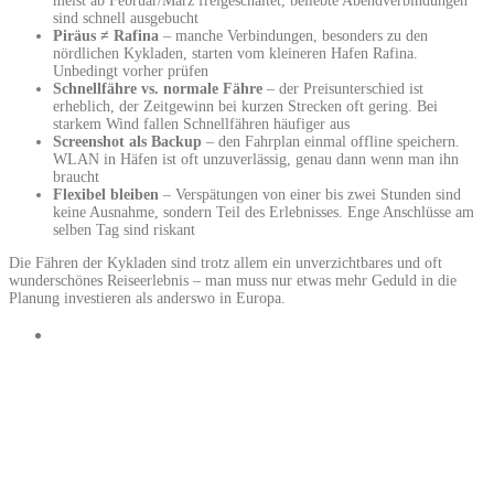
meist ab Februar/März freigeschaltet, beliebte Abendverbindungen
sind schnell ausgebucht
Piräus ≠ Rafina
– manche Verbindungen, besonders zu den
nördlichen Kykladen, starten vom kleineren Hafen Rafina.
Unbedingt vorher prüfen
Schnellfähre vs. normale Fähre
– der Preisunterschied ist
erheblich, der Zeitgewinn bei kurzen Strecken oft gering. Bei
starkem Wind fallen Schnellfähren häufiger aus
Screenshot als Backup
– den Fahrplan einmal offline speichern.
WLAN in Häfen ist oft unzuverlässig, genau dann wenn man ihn
braucht
Flexibel bleiben
– Verspätungen von einer bis zwei Stunden sind
keine Ausnahme, sondern Teil des Erlebnisses. Enge Anschlüsse am
selben Tag sind riskant
Die Fähren der Kykladen sind trotz allem ein unverzichtbares und oft
wunderschönes Reiseerlebnis – man muss nur etwas mehr Geduld in die
Planung investieren als anderswo in Europa.