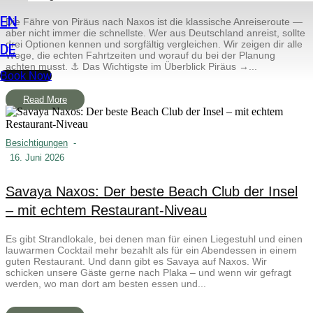
EN
Die Fähre von Piräus nach Naxos ist die klassische Anreiseroute —
aber nicht immer die schnellste. Wer aus Deutschland anreist, sollte
drei Optionen kennen und sorgfältig vergleichen. Wir zeigen dir alle
DE
Wege, die echten Fahrtzeiten und worauf du bei der Planung
achten musst. ⚓ Das Wichtigste im Überblick Piräus →...
Book Now
Read More
Besichtigungen
-
16. Juni 2026
Savaya Naxos: Der beste Beach Club der Insel
– mit echtem Restaurant-Niveau
Es gibt Strandlokale, bei denen man für einen Liegestuhl und einen
lauwarmen Cocktail mehr bezahlt als für ein Abendessen in einem
guten Restaurant. Und dann gibt es Savaya auf Naxos. Wir
schicken unsere Gäste gerne nach Plaka – und wenn wir gefragt
werden, wo man dort am besten essen und...