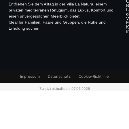
G
Entfliehen Sie dem Alltag in der Villa La Natura, einem
B
L
privaten mediterranen Refugium, das Luxus, Komfort und
d
einen unvergesslichen Meerblick bietet.
V
Ideal für Familien, Paare und Gruppen, die Ruhe und
F
K
Erholung suchen.
I
Impressum
Datenschutz
Cookie-Richtlinie
Zuletzt aktualisiert: 07.05.2026