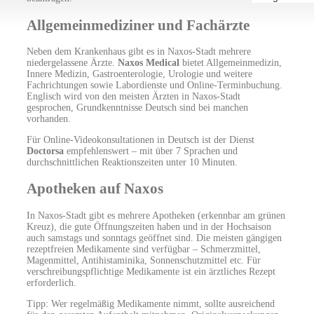
Allgemeinmediziner und Fachärzte
Neben dem Krankenhaus gibt es in Naxos-Stadt mehrere
niedergelassene Ärzte.
Naxos Medical
bietet Allgemeinmedizin,
Innere Medizin, Gastroenterologie, Urologie und weitere
Fachrichtungen sowie Labordienste und Online-Terminbuchung.
Englisch wird von den meisten Ärzten in Naxos-Stadt
gesprochen, Grundkenntnisse Deutsch sind bei manchen
vorhanden.
Für Online-Videokonsultationen in Deutsch ist der Dienst
Doctorsa
empfehlenswert – mit über 7 Sprachen und
durchschnittlichen Reaktionszeiten unter 10 Minuten.
Apotheken auf Naxos
In Naxos-Stadt gibt es mehrere Apotheken (erkennbar am grünen
Kreuz), die gute Öffnungszeiten haben und in der Hochsaison
auch samstags und sonntags geöffnet sind. Die meisten gängigen
rezeptfreien Medikamente sind verfügbar – Schmerzmittel,
Magenmittel, Antihistaminika, Sonnenschutzmittel etc. Für
verschreibungspflichtige Medikamente ist ein ärztliches Rezept
erforderlich.
Tipp: Wer regelmäßig Medikamente nimmt, sollte ausreichend