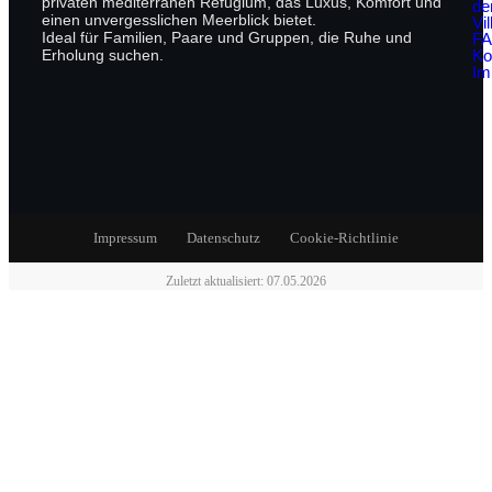
privaten mediterranen Refugium, das Luxus, Komfort und
de
einen unvergesslichen Meerblick bietet.
Vil
Ideal für Familien, Paare und Gruppen, die Ruhe und
F
Ko
Erholung suchen.
Im
Impressum
Datenschutz
Cookie-Richtlinie
Zuletzt aktualisiert: 07.05.2026