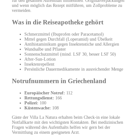
für den gesamten Aufenthalt mitnehmen. Originalverpackungen
und wenn möglich das Rezept mitführen, um Zollprobleme zu
vermeiden.
Was in die Reiseapotheke gehört
Schmerzmittel (Ibuprofen oder Paracetamol)
Mittel gegen Durchfall (Loperamid) und Übelkeit
Antihistaminikum gegen Insektenstiche und Allergien
Wundsalbe und Pflaster
Sonnenschutzmittel (mind. LSF 30, besser LSF 50)
After-Sun-Lotion
Insektenrepellent
Persönliche Dauermedikamente in ausreichender Menge
Notrufnummern in Griechenland
Europäischer Notruf:
112
Rettungsdienst:
166
Polizei:
100
Küstenwache:
108
Gäste der Villa La Natura erhalten beim Check-in eine lokale
Notfallkarte mit den wichtigsten Kontakten. Bei medizinischen
Fragen während des Aufenthalts helfen wir gern bei der
Vermittlung zu einem geeigneten Arzt.