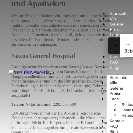
und Apotheken
Startseite
Wer auf Naxos Urlaub macht, muss sich um die medizinische
Villa
Versorgung keine großen Sorgen machen. Die Insel hat ein gut
Galerie
funktionierendes Gesundheitssystem mit einem zentralen
Preise
Krankenhaus, mehreren Allgemeinmedizinern und zahlreichen
Lage
Apotheken. Trotzdem ist es sinnvoll, sich vorab zu informieren –
besonders für Familien mit Kindern oder Personen mit
Rest
chronischen Erkrankungen.
Fähr
Reis
Naxos General Hospital
Kontakt
FAQ
Das allgemeine Krankenhaus von Naxos (
Geniko Nosokomeio
Blog
Naxou
) liegt am Stadtrand von Naxos-Chora und ist das
Hauptgesundheitszentrum der Insel. Es verfügt über eine
Startseite
Notaufnahme, die rund um die Uhr geöffnet ist, sowie
Villa
Fachabteilungen für Innere Medizin, Chirurgie, Geburtshilfe und
Galerie
Kardiologie. Die Einrichtung ist ISO-akkreditiert und gut
Preise
ausgestattet.
Lage
Telefon Notaufnahme:
2285 360 500
Restau
Fähre 
EU-Bürger werden mit der EHIC-Karte (europäische
Reisep
Krankenversicherungskarte) behandelt – die Karte unbedingt
Kontakt
mitbringen. Nicht-EU-Bürger zahlen die Behandlung vor Ort und
FAQ
können eine Erstattung über ihre private Reiseversicherung
Blog
beantragen.