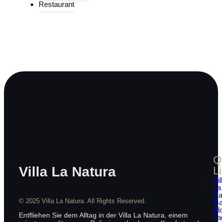
Restaurant
Q
Villa La Natura
L
Vil
La
Na
© 2025 Villa La Natura. All Rights Reserved.
Ga
Bl
Entfliehen Sie dem Alltag in der Villa La Natura, einem
La