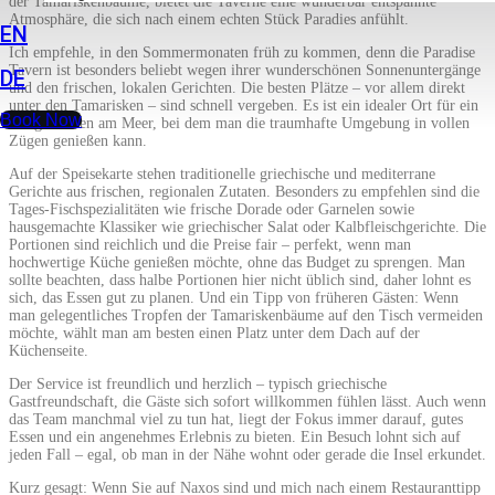
der Tamariskenbäume, bietet die Taverne eine wunderbar entspannte
Atmosphäre, die sich nach einem echten Stück Paradies anfühlt.
EN
Ich empfehle, in den Sommermonaten früh zu kommen, denn die Paradise
Tavern ist besonders beliebt wegen ihrer wunderschönen Sonnenuntergänge
DE
und den frischen, lokalen Gerichten. Die besten Plätze – vor allem direkt
unter den Tamarisken – sind schnell vergeben. Es ist ein idealer Ort für ein
Book Now
ruhiges Essen am Meer, bei dem man die traumhafte Umgebung in vollen
Zügen genießen kann.
Auf der Speisekarte stehen traditionelle griechische und mediterrane
Gerichte aus frischen, regionalen Zutaten. Besonders zu empfehlen sind die
Tages-Fischspezialitäten wie frische Dorade oder Garnelen sowie
hausgemachte Klassiker wie griechischer Salat oder Kalbfleischgerichte. Die
Portionen sind reichlich und die Preise fair – perfekt, wenn man
hochwertige Küche genießen möchte, ohne das Budget zu sprengen. Man
sollte beachten, dass halbe Portionen hier nicht üblich sind, daher lohnt es
sich, das Essen gut zu planen. Und ein Tipp von früheren Gästen: Wenn
man gelegentliches Tropfen der Tamariskenbäume auf den Tisch vermeiden
möchte, wählt man am besten einen Platz unter dem Dach auf der
Küchenseite.
Der Service ist freundlich und herzlich – typisch griechische
Gastfreundschaft, die Gäste sich sofort willkommen fühlen lässt. Auch wenn
das Team manchmal viel zu tun hat, liegt der Fokus immer darauf, gutes
Essen und ein angenehmes Erlebnis zu bieten. Ein Besuch lohnt sich auf
jeden Fall – egal, ob man in der Nähe wohnt oder gerade die Insel erkundet.
Kurz gesagt: Wenn Sie auf Naxos sind und mich nach einem Restauranttipp